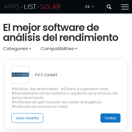
ES
El mejor software de
análisis del rendimiento
Categories
Compatibilities
PV F-CHART
#Análisis del rendimiento
#Diseño e ingeniería solar
#Rentabilidad de las baterías y aspectos económicos del
almacenamiento
#Software de optimización de costes energéticos
#Software de simulación solar
Leer reseña
Visitar