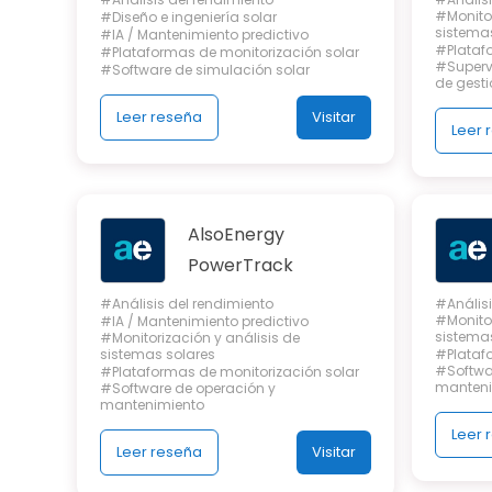
#Monitor
#Diseño e ingeniería solar
sistema
#IA / Mantenimiento predictivo
#Plataf
#Plataformas de monitorización solar
#Supervi
#Software de simulación solar
de gesti
Leer reseña
Visitar
Leer 
AlsoEnergy
PowerTrack
#Análisis del rendimiento
#Análisi
#Monitor
#IA / Mantenimiento predictivo
sistema
#Monitorización y análisis de
sistemas solares
#Plataf
#Softwa
#Plataformas de monitorización solar
manteni
#Software de operación y
mantenimiento
Leer 
Leer reseña
Visitar