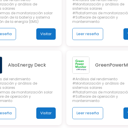
ización y análisis de
#Monitorización y análisis de
s solares
sistemas solares
ormas de monitorización solar
#Plataformas de monitorizació
sión de la batería y sistema
#Software de operación y
ón de la energía (EMS)
mantenimiento
reseña
Visitar
Leer reseña
AlsoEnergy Deck
GreenPowerMo
s del rendimiento
#Análisis del rendimiento
ización y análisis de
#Monitorización y análisis de
s solares
sistemas solares
ormas de monitorización solar
#Plataformas de monitorizació
re de operación y
#Software de operación y
miento
mantenimiento
reseña
Visitar
Leer reseña