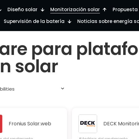
Diseño solar
Monitorización solar
Propuesta 
Supervisión de la batería
Noticias sobre energía so
ware para plataf
n solar
ilities
Fronius Solar.web
DECK Monitori
s del rendimiento
#Análisis del rendimiento