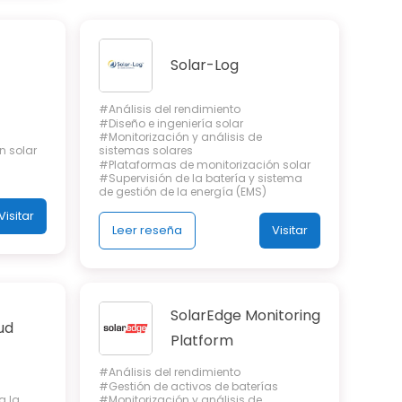
Solar-Log
#Análisis del rendimiento
#Diseño e ingeniería solar
#Monitorización y análisis de
n solar
sistemas solares
#Plataformas de monitorización solar
#Supervisión de la batería y sistema
de gestión de la energía (EMS)
Visitar
Leer reseña
Visitar
SolarEdge Monitoring
ud
Platform
#Análisis del rendimiento
#Gestión de activos de baterías
a la
#Monitorización y análisis de