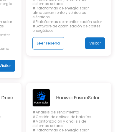
energía
sistemas solares
#Plataformas de energía solar,
almacenamiento y vehículos
eléctricos
n solar
#Plataformas de monitorización solar
as
#Software de optimización de costes
energéticos
costes
Leer reseña
Visitar
istema
Visitar
 Drive
Huawei FusionSolar
#Análisis del rendimiento
s
#Gestión de activos de baterías
#Monitorización y análisis de
sistemas solares
#Plataformas de energía solar,