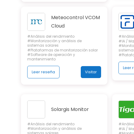
Meteocontrol VCOM
Cloud
#Análisis del rendimiento
#Análisi
#Monitorización y análisis de
#IA / Ma
sistemas solares
#Monitor
#Plataformas de monitorización solar
sistema
#Software de operación y
#Plataf
mantenimiento
Leer 
Leer reseña
Visitar
Solargis Monitor
#Análisis del rendimiento
#Análisi
#Monitorización y análisis de
#IA / Ma
sistemas solares
#Monitor