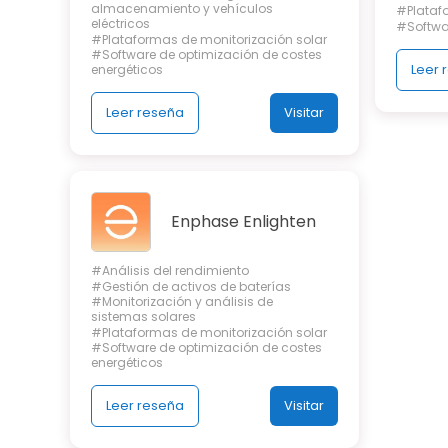
almacenamiento y vehículos
#Plataf
eléctricos
#Softwar
#Plataformas de monitorización solar
#Software de optimización de costes
Leer 
energéticos
Leer reseña
Visitar
Enphase Enlighten
#Análisis del rendimiento
#Gestión de activos de baterías
#Monitorización y análisis de
sistemas solares
#Plataformas de monitorización solar
#Software de optimización de costes
energéticos
Leer reseña
Visitar