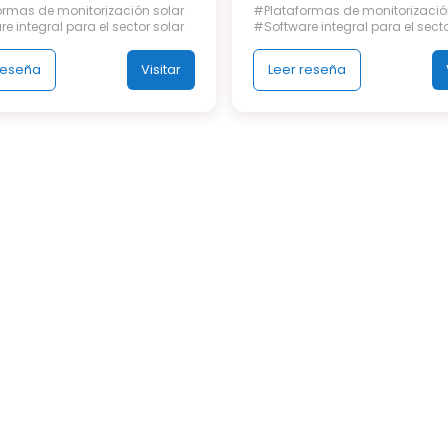
ormas de monitorización solar
#Plataformas de monitorizació
e integral para el sector solar
#Software integral para el secto
reseña
Visitar
Leer reseña