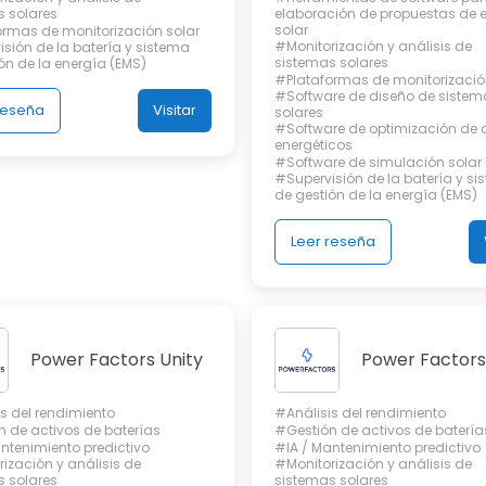
s solares
elaboración de propuestas de 
solar
ormas de monitorización solar
#Monitorización y análisis de
sión de la batería y sistema
sistemas solares
ón de la energía (EMS)
#Plataformas de monitorizació
#Software de diseño de sistem
reseña
Visitar
solares
#Software de optimización de 
energéticos
#Software de simulación solar
#Supervisión de la batería y s
de gestión de la energía (EMS)
Leer reseña
Power Factors Unity
Power Factors
s del rendimiento
#Análisis del rendimiento
 de activos de baterías
#Gestión de activos de batería
ntenimiento predictivo
#IA / Mantenimiento predictivo
ización y análisis de
#Monitorización y análisis de
s solares
sistemas solares