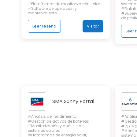
#Plataformas de monitorización solar
sistema
#Software de operación y
#Plataf
mantenimiento
#Supervi
de gesti
Leer reseña
Visitar
Leer 
SMA Sunny Portal
#Análisis del rendimiento
#Análisi
#Gestión de activos de baterías
#Gestión
#Monitorización y análisis de
#IA / Ma
sistemas solares
#Monitor
#Plataformas de energía solar,
sistema