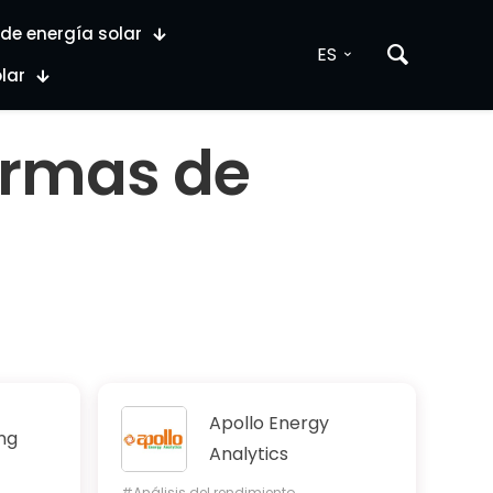
de energía solar
ES
lar
ormas de
Apollo Energy
ng
Analytics
#Análisis del rendimiento