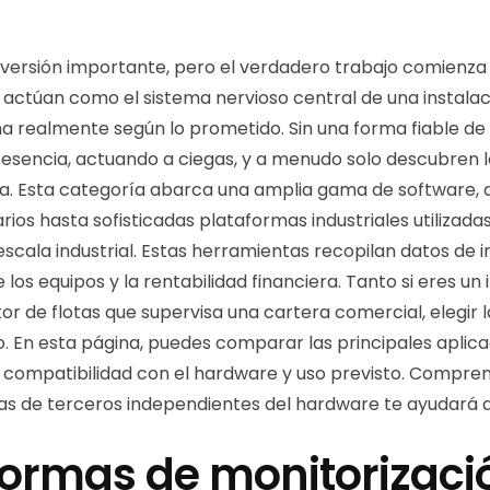
inversión importante, pero el verdadero trabajo comienza
r actúan como el sistema nervioso central de una instalac
na realmente según lo prometido. Sin una forma fiable de 
n esencia, actuando a ciegas, y a menudo solo descubren l
 Esta categoría abarca una amplia gama de software, des
arios hasta sofisticadas plataformas industriales utiliza
escala industrial. Estas herramientas recopilan datos de 
e los equipos y la rentabilidad financiera. Tanto si eres un
r de flotas que supervisa una cartera comercial, elegir 
cto. En esta página, puedes comparar las principales apli
, compatibilidad con el hardware y uso previsto. Comprend
as de terceros independientes del hardware te ayudará a
formas de monitorizaci