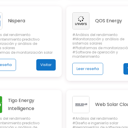
Nispera
QOS Energy
s del rendimiento
#Análisis del rendimiento
#Monitorización y análisis de
ntenimiento predictivo
sistemas solares
ización y análisis de
s solares
#Plataformas de monitorizació
#Software de operación y
ormas de monitorización solar
mantenimiento
reseña
Visitar
Leer reseña
Tigo Energy
Web Solar Clo
Intelligence
s del rendimiento
#Análisis del rendimiento
ntenimiento predictivo
#Diseño e ingeniería solar
ización y análisis de
#Herramientas de software par