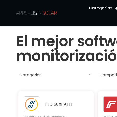
Categorías
El mejor soft
monitorizació
Categories
Compatib
FTC SunPATH
#Análisis del rendimiento
#Análisi