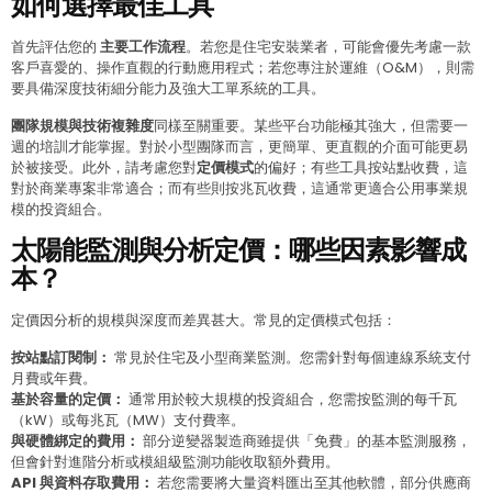
如何選擇最佳工具
首先評估您的
主要工作流程
。若您是住宅安裝業者，可能會優先考慮一款
客戶喜愛的、操作直觀的行動應用程式；若您專注於運維（O&M），則需
要具備深度技術細分能力及強大工單系統的工具。
團隊規模與技術複雜度
同樣至關重要。某些平台功能極其強大，但需要一
週的培訓才能掌握。對於小型團隊而言，更簡單、更直觀的介面可能更易
於被接受。此外，請考慮您對
定價模式
的偏好；有些工具按站點收費，這
對於商業專案非常適合；而有些則按兆瓦收費，這通常更適合公用事業規
模的投資組合。
太陽能監測與分析定價：哪些因素影響成
本？
定價因分析的規模與深度而差異甚大。常見的定價模式包括：
按站點訂閱制：
常見於住宅及小型商業監測。您需針對每個連線系統支付
月費或年費。
基於容量的定價：
通常用於較大規模的投資組合，您需按監測的每千瓦
（kW）或每兆瓦（MW）支付費率。
與硬體綁定的費用：
部分逆變器製造商雖提供「免費」的基本監測服務，
但會針對進階分析或模組級監測功能收取額外費用。
API 與資料存取費用：
若您需要將大量資料匯出至其他軟體，部分供應商