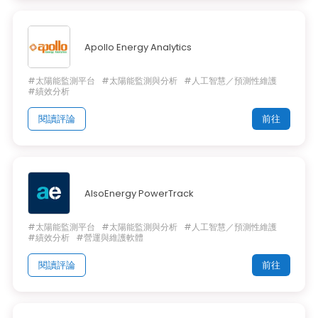
Apollo Energy Analytics
#太陽能監測平台
#太陽能監測與分析
#人工智慧／預測性維護
#績效分析
閱讀評論
前往
AlsoEnergy PowerTrack
#太陽能監測平台
#太陽能監測與分析
#人工智慧／預測性維護
#績效分析
#營運與維護軟體
閱讀評論
前往