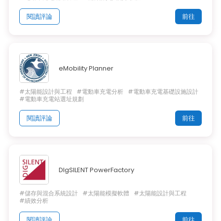
閱讀評論
前往
eMobility Planner
#太陽能設計與工程
#電動車充電分析
#電動車充電基礎設施設計
#電動車充電站選址規劃
閱讀評論
前往
DIgSILENT PowerFactory
#儲存與混合系統設計
#太陽能模擬軟體
#太陽能設計與工程
#績效分析
閱讀評論
前往