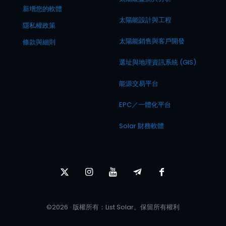
新增您的軟體
太陽能設計與工程
隱私權政策
太陽能銷售與客戶開發
條款與細則
選址與地理資訊系統 (GIS)
能源交易平台
EPC／一體化平台
Solar 財務軟體
©2026 · 版權所有：List Solar。保留所有權利