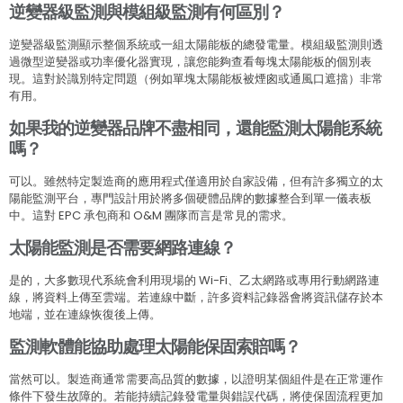
逆變器級監測與模組級監測有何區別？
逆變器級監測顯示整個系統或一組太陽能板的總發電量。模組級監測則透
過微型逆變器或功率優化器實現，讓您能夠查看每塊太陽能板的個別表
現。這對於識別特定問題（例如單塊太陽能板被煙囪或通風口遮擋）非常
有用。
如果我的逆變器品牌不盡相同，還能監測太陽能系統
嗎？
可以。雖然特定製造商的應用程式僅適用於自家設備，但有許多獨立的太
陽能監測平台，專門設計用於將多個硬體品牌的數據整合到單一儀表板
中。這對 EPC 承包商和 O&M 團隊而言是常見的需求。
太陽能監測是否需要網路連線？
是的，大多數現代系統會利用現場的 Wi-Fi、乙太網路或專用行動網路連
線，將資料上傳至雲端。若連線中斷，許多資料記錄器會將資訊儲存於本
地端，並在連線恢復後上傳。
監測軟體能協助處理太陽能保固索賠嗎？
當然可以。製造商通常需要高品質的數據，以證明某個組件是在正常運作
條件下發生故障的。若能持續記錄發電量與錯誤代碼，將使保固流程更加