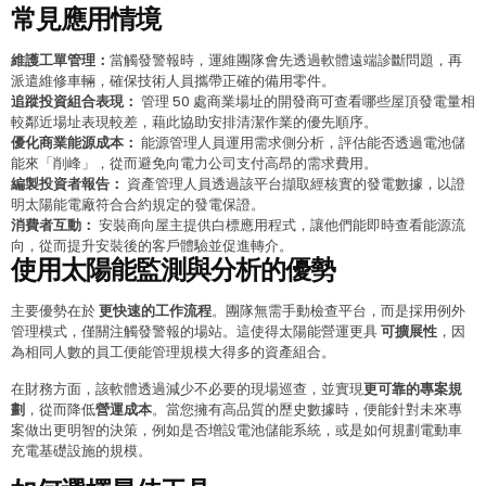
常見應用情境
維護工單管理：
當觸發警報時，運維團隊會先透過軟體遠端診斷問題，再
派遣維修車輛，確保技術人員攜帶正確的備用零件。
追蹤投資組合表現：
管理 50 處商業場址的開發商可查看哪些屋頂發電量相
較鄰近場址表現較差，藉此協助安排清潔作業的優先順序。
優化商業能源成本：
能源管理人員運用需求側分析，評估能否透過電池儲
能來「削峰」，從而避免向電力公司支付高昂的需求費用。
編製投資者報告：
資產管理人員透過該平台擷取經核實的發電數據，以證
明太陽能電廠符合合約規定的發電保證。
消費者互動：
安裝商向屋主提供白標應用程式，讓他們能即時查看能源流
向，從而提升安裝後的客戶體驗並促進轉介。
使用太陽能監測與分析的優勢
主要優勢在於
更快速的工作流程
。團隊無需手動檢查平台，而是採用例外
管理模式，僅關注觸發警報的場站。這使得太陽能營運更具
可擴展性
，因
為相同人數的員工便能管理規模大得多的資產組合。
在財務方面，該軟體透過減少不必要的現場巡查，並實現
更可靠的專案規
劃
，從而降低
營運成本
。當您擁有高品質的歷史數據時，便能針對未來專
案做出更明智的決策，例如是否增設電池儲能系統，或是如何規劃電動車
充電基礎設施的規模。